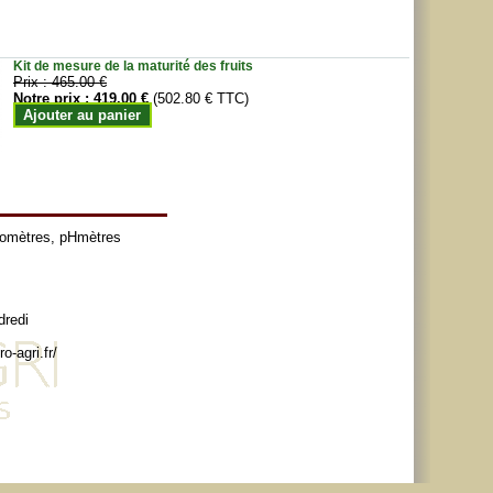
Kit de mesure de la maturité des fruits
Prix :
465.00 €
Notre prix :
419.00 €
(502.80 € TTC)
Ajouter au panier
tomètres
,
pHmètres
dredi
o-agri.fr/