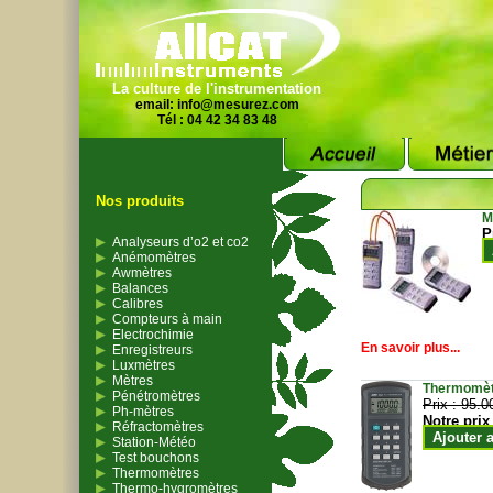
La culture de l'instrumentation
email:
info@mesurez.com
Tél : 04 42 34 83 48
Nos produits
M
P
Analyseurs d’o2 et co2
Anémomètres
Awmètres
Balances
Calibres
Compteurs à main
Electrochimie
En savoir plus...
Enregistreurs
Luxmètres
Mètres
Thermomètr
Pénétromètres
Prix :
95.0
Ph-mètres
Notre prix
Réfractomètres
Ajouter 
Station-Météo
Test bouchons
Thermomètres
Thermo-hygromètres