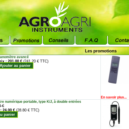
Les promotions
anomètre avancé
rix :
201.00 €
(241.20 € TTC)
Ajouter au panier
En savoir plus...
e numérique portable, type K/J, à double entrées
0 €
 :
24.00 €
(28.80 € TTC)
au panier