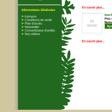
En savoir plus...
Informations Générales
Inter
A propos
Prix 
Conditions de vente
Notr
Plan d'accès
Ajo
Newsletter
Convertisseur d'unités
Nos vidéos
En savoir plus...