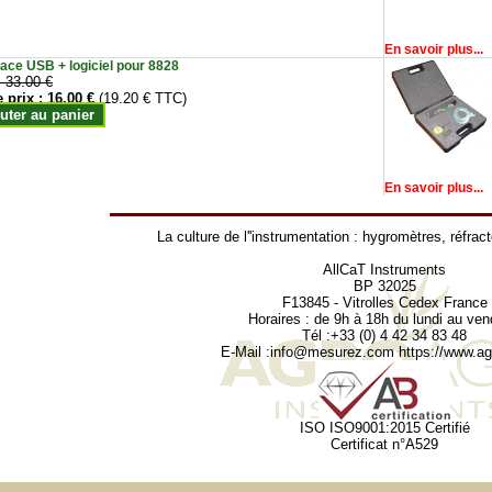
En savoir plus...
face USB + logiciel pour 8828
:
33.00 €
e prix :
16.00 €
(19.20 € TTC)
uter au panier
En savoir plus...
La culture de l''instrumentation :
hygromètres
,
réfrac
AllCaT Instruments
BP 32025
F13845 - Vitrolles Cedex France
Horaires : de 9h à 18h du lundi au ven
Tél :+33 (0) 4 42 34 83 48
E-Mail :
info@mesurez.com
https://www.agr
ISO ISO9001:2015 Certifié
Certificat n°A529