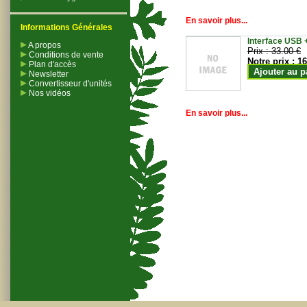
En savoir plus...
Informations Générales
Interface USB +
A propos
Prix :
33.00 €
Conditions de vente
Notre prix :
16
Plan d'accès
Ajouter au p
Newsletter
Convertisseur d'unités
Nos vidéos
En savoir plus...