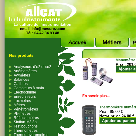
La culture de l'instrumentation
email:
info@mesurez.com
Tél : 04 42 34 83 48
Nos produits
Manomètre
Prix :
201.
Analyseurs d’o2 et co2
Ajouter a
Anémomètres
Awmètres
Balances
Calibres
Compteurs à main
Electrochimie
En savoir plus...
Enregistreurs
Luxmètres
Mètres
Thermomètre numériqu
Pénétromètres
Prix :
95.00 €
Ph-mètres
Notre prix :
24.00 €
Réfractomètres
Ajouter au panier
Station-Météo
Test bouchons
Thermomètres
Thermo-hygromètres