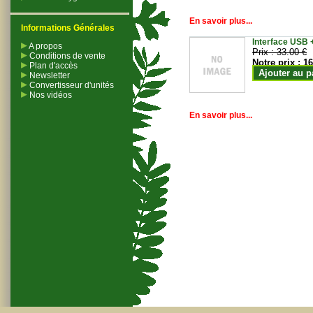
En savoir plus...
Informations Générales
Interface USB +
A propos
Prix :
33.00 €
Conditions de vente
Notre prix :
16
Plan d'accès
Ajouter au p
Newsletter
Convertisseur d'unités
Nos vidéos
En savoir plus...