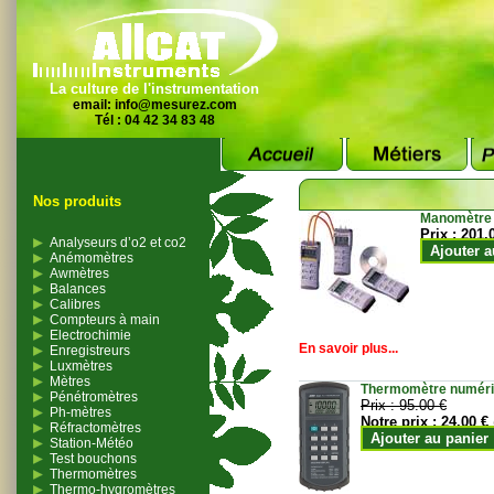
La culture de l'instrumentation
email:
info@mesurez.com
Tél : 04 42 34 83 48
Nos produits
Manomètre
Prix :
201.
Analyseurs d’o2 et co2
Ajouter a
Anémomètres
Awmètres
Balances
Calibres
Compteurs à main
Electrochimie
En savoir plus...
Enregistreurs
Luxmètres
Mètres
Thermomètre numériqu
Pénétromètres
Prix :
95.00 €
Ph-mètres
Notre prix :
24.00 €
Réfractomètres
Ajouter au panier
Station-Météo
Test bouchons
Thermomètres
Thermo-hygromètres