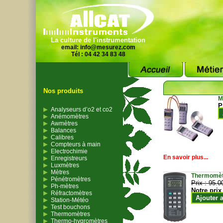
La culture de l'instrumentation
email:
info@mesurez.com
Tél : 04 42 34 83 48
Nos produits
M
P
Analyseurs d’o2 et co2
Anémomètres
Awmètres
Balances
Calibres
Compteurs à main
Electrochimie
En savoir plus...
Enregistreurs
Luxmètres
Mètres
Thermomètr
Pénétromètres
Prix :
95.0
Ph-mètres
Notre prix
Réfractomètres
Ajouter 
Station-Météo
Test bouchons
Thermomètres
Thermo-hygromètres