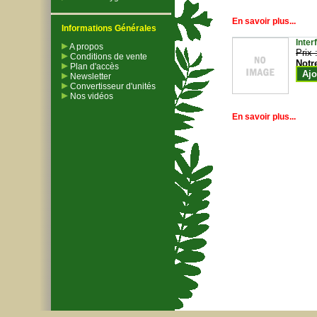
En savoir plus...
Informations Générales
Inter
A propos
Prix 
Conditions de vente
Notr
Plan d'accès
Ajo
Newsletter
Convertisseur d'unités
Nos vidéos
En savoir plus...