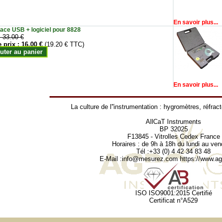
En savoir plus...
face USB + logiciel pour 8828
:
33.00 €
e prix :
16.00 €
(19.20 € TTC)
uter au panier
En savoir plus...
La culture de l''instrumentation :
hygromètres
,
réfrac
AllCaT Instruments
BP 32025
F13845 - Vitrolles Cedex France
Horaires : de 9h à 18h du lundi au ven
Tél :+33 (0) 4 42 34 83 48
E-Mail :
info@mesurez.com
https://www.agr
ISO ISO9001:2015 Certifié
Certificat n°A529