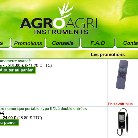
Les promotions
anomètre avancé
rix :
201.00 €
(241.20 € TTC)
Ajouter au panier
En savoir plus...
e numérique portable, type K/J, à double entrées
0 €
 :
24.00 €
(28.80 € TTC)
au panier