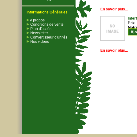
En savoir plus...
Informations Générales
Inter
A propos
Prix 
Conditions de vente
Notr
Plan d'accès
Ajo
Newsletter
Convertisseur d'unités
Nos vidéos
En savoir plus...