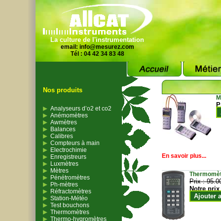
La culture de l'instrumentation
email:
info@mesurez.com
Tél : 04 42 34 83 48
Nos produits
M
P
Analyseurs d’o2 et co2
Anémomètres
Awmètres
Balances
Calibres
Compteurs à main
Electrochimie
En savoir plus...
Enregistreurs
Luxmètres
Mètres
Thermomètr
Pénétromètres
Prix :
95.0
Ph-mètres
Notre prix
Réfractomètres
Ajouter 
Station-Météo
Test bouchons
Thermomètres
Thermo-hygromètres