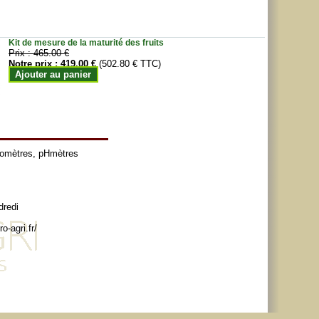
Kit de mesure de la maturité des fruits
Prix :
465.00 €
Notre prix :
419.00 €
(502.80 € TTC)
Ajouter au panier
tomètres
,
pHmètres
dredi
o-agri.fr/