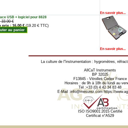
En savoir plus...
face USB + logiciel pour 8828
:
33.00 €
e prix :
16.00 €
(19.20 € TTC)
uter au panier
En savoir plus...
La culture de l''instrumentation :
hygromètres
,
réfrac
AllCaT Instruments
BP 32025
F13845 - Vitrolles Cedex France
Horaires : de 9h à 18h du lundi au ven
Tél :+33 (0) 4 42 34 83 48
E-Mail :
info@mesurez.com
https://www.agr
ISO ISO9001:2015 Certifié
Certificat n°A529