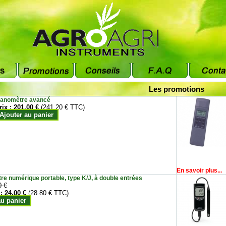
Les promotions
anomètre avancé
rix :
201.00 €
(241.20 € TTC)
Ajouter au panier
En savoir plus...
e numérique portable, type K/J, à double entrées
0 €
 :
24.00 €
(28.80 € TTC)
au panier