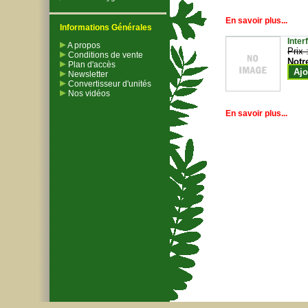
En savoir plus...
Informations Générales
Inter
A propos
Prix 
Conditions de vente
Notr
Plan d'accès
Ajo
Newsletter
Convertisseur d'unités
Nos vidéos
En savoir plus...