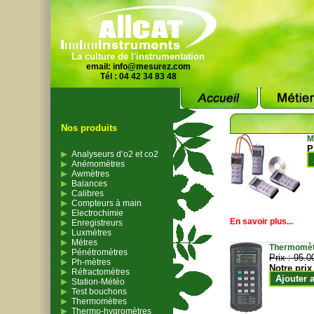
La culture de l'instrumentation
email:
info@mesurez.com
Tél : 04 42 34 83 48
Nos produits
M
P
Analyseurs d’o2 et co2
Anémomètres
Awmètres
Balances
Calibres
Compteurs à main
Electrochimie
En savoir plus...
Enregistreurs
Luxmètres
Mètres
Thermomètr
Pénétromètres
Prix :
95.0
Ph-mètres
Notre prix
Réfractomètres
Ajouter 
Station-Météo
Test bouchons
Thermomètres
Thermo-hygromètres