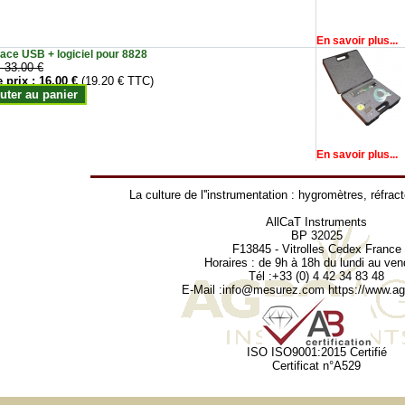
En savoir plus...
face USB + logiciel pour 8828
:
33.00 €
e prix :
16.00 €
(19.20 € TTC)
uter au panier
En savoir plus...
La culture de l''instrumentation :
hygromètres
,
réfrac
AllCaT Instruments
BP 32025
F13845 - Vitrolles Cedex France
Horaires : de 9h à 18h du lundi au ven
Tél :+33 (0) 4 42 34 83 48
E-Mail :
info@mesurez.com
https://www.agr
ISO ISO9001:2015 Certifié
Certificat n°A529