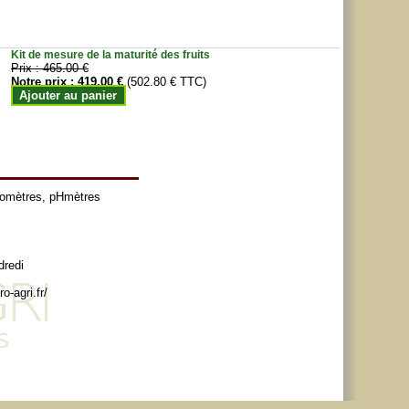
Kit de mesure de la maturité des fruits
Prix :
465.00 €
Notre prix :
419.00 €
(502.80 € TTC)
Ajouter au panier
tomètres
,
pHmètres
dredi
o-agri.fr/