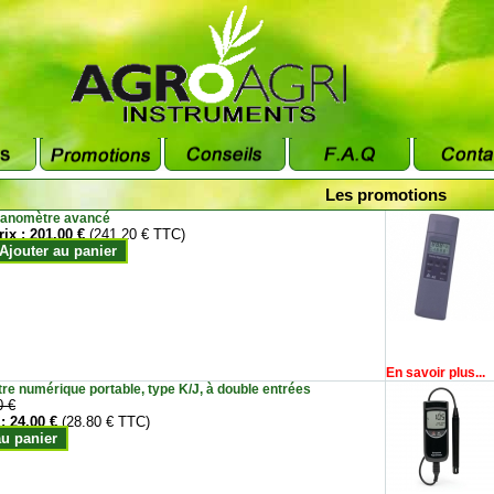
Les promotions
anomètre avancé
rix :
201.00 €
(241.20 € TTC)
Ajouter au panier
En savoir plus...
e numérique portable, type K/J, à double entrées
0 €
 :
24.00 €
(28.80 € TTC)
au panier