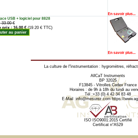
En savoir plus...
face USB + logiciel pour 8828
:
33.00 €
e prix :
16.00 €
(19.20 € TTC)
uter au panier
En savoir plus...
La culture de l''instrumentation :
hygromètres
,
réfrac
AllCaT Instruments
BP 32025
F13845 - Vitrolles Cedex France
Horaires : de 9h à 18h du lundi au ven
Tél :+33 (0) 4 42 34 83 48
E-Mail :
info@mesurez.com
https://www.agr
ISO ISO9001:2015 Certifié
Certificat n°A529