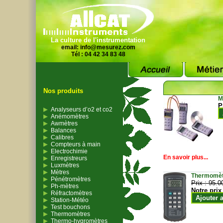
La culture de l'instrumentation
email:
info@mesurez.com
Tél : 04 42 34 83 48
Nos produits
M
P
Analyseurs d’o2 et co2
Anémomètres
Awmètres
Balances
Calibres
Compteurs à main
Electrochimie
En savoir plus...
Enregistreurs
Luxmètres
Mètres
Thermomètr
Pénétromètres
Prix :
95.0
Ph-mètres
Notre prix
Réfractomètres
Ajouter 
Station-Météo
Test bouchons
Thermomètres
Thermo-hygromètres