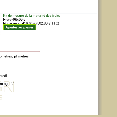
Kit de mesure de la maturité des fruits
Prix :
465.00 €
Notre prix :
419.00 €
(502.80 € TTC)
Ajouter au panier
tomètres
,
pHmètres
dredi
o-agri.fr/