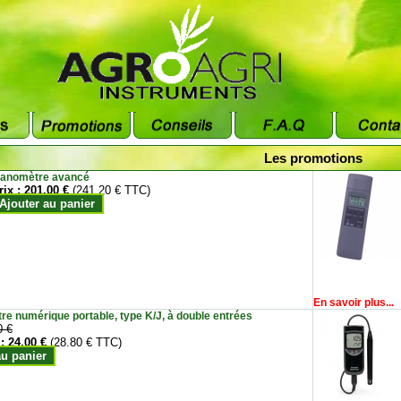
Les promotions
anomètre avancé
rix :
201.00 €
(241.20 € TTC)
Ajouter au panier
En savoir plus...
e numérique portable, type K/J, à double entrées
0 €
 :
24.00 €
(28.80 € TTC)
au panier