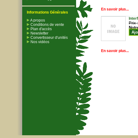
En savoir plus...
Informations Générales
Inter
A propos
Prix 
Conditions de vente
Notr
Plan d'accès
Ajo
Newsletter
Convertisseur d'unités
Nos vidéos
En savoir plus...