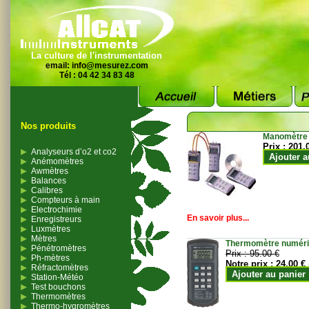
La culture de l'instrumentation
email:
info@mesurez.com
Tél : 04 42 34 83 48
Nos produits
Manomètre
Prix :
201.
Analyseurs d’o2 et co2
Ajouter a
Anémomètres
Awmètres
Balances
Calibres
Compteurs à main
Electrochimie
En savoir plus...
Enregistreurs
Luxmètres
Mètres
Thermomètre numériqu
Pénétromètres
Prix :
95.00 €
Ph-mètres
Notre prix :
24.00 €
Réfractomètres
Ajouter au panier
Station-Météo
Test bouchons
Thermomètres
Thermo-hygromètres