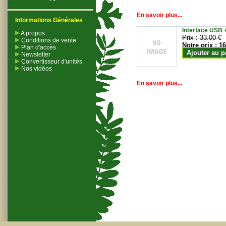
En savoir plus...
Informations Générales
Interface USB +
A propos
Prix :
33.00 €
Conditions de vente
Notre prix :
16
Plan d'accès
Ajouter au p
Newsletter
Convertisseur d'unités
Nos vidéos
En savoir plus...