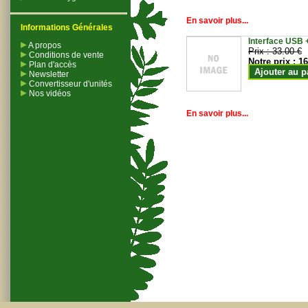
En savoir plus...
Informations Générales
Interface USB +
A propos
Prix :
33.00 €
Conditions de vente
Notre prix :
16
Plan d'accès
Ajouter au p
Newsletter
Convertisseur d'unités
Nos vidéos
En savoir plus...