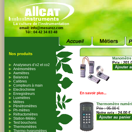
La culture de l'instrumentation
email:
info@mesurez.com
Tél : 04 42 34 83 48
Nos produits
Manomètre
Prix :
201.
Analyseurs d’o2 et co2
Ajouter a
Anémomètres
Awmètres
Balances
Calibres
Compteurs à main
Electrochimie
En savoir plus...
Enregistreurs
Luxmètres
Mètres
Thermomètre numériqu
Pénétromètres
Prix :
95.00 €
Ph-mètres
Notre prix :
24.00 €
Réfractomètres
Ajouter au panier
Station-Météo
Test bouchons
Thermomètres
Thermo-hygromètres