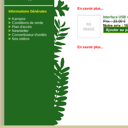
En savoir plus...
Informations Générales
Interface USB +
A propos
Prix :
33.00 €
Conditions de vente
Notre prix :
16
Plan d'accès
Ajouter au p
Newsletter
Convertisseur d'unités
Nos vidéos
En savoir plus...