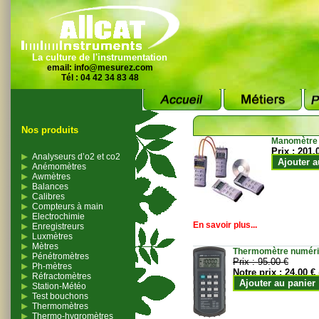
La culture de l'instrumentation
email:
info@mesurez.com
Tél : 04 42 34 83 48
Nos produits
Manomètre
Prix :
201.
Analyseurs d’o2 et co2
Ajouter a
Anémomètres
Awmètres
Balances
Calibres
Compteurs à main
Electrochimie
En savoir plus...
Enregistreurs
Luxmètres
Mètres
Thermomètre numériqu
Pénétromètres
Prix :
95.00 €
Ph-mètres
Notre prix :
24.00 €
Réfractomètres
Ajouter au panier
Station-Météo
Test bouchons
Thermomètres
Thermo-hygromètres