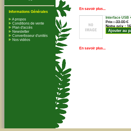
En savoir plus...
Informations Générales
Interface USB +
A propos
Prix :
33.00 €
Conditions de vente
Notre prix :
16
Plan d'accès
Ajouter au p
Newsletter
Convertisseur d'unités
Nos vidéos
En savoir plus...