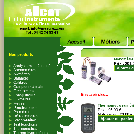
La culture de l'instrumentation
email:
info@mesurez.com
Tél : 04 42 34 83 48
Nos produits
Manomètre
Prix :
201.
Analyseurs d’o2 et co2
Ajouter a
Anémomètres
Awmètres
Balances
Calibres
Compteurs à main
Electrochimie
En savoir plus...
Enregistreurs
Luxmètres
Mètres
Thermomètre numériqu
Pénétromètres
Prix :
95.00 €
Ph-mètres
Notre prix :
24.00 €
Réfractomètres
Ajouter au panier
Station-Météo
Test bouchons
Thermomètres
Thermo-hygromètres