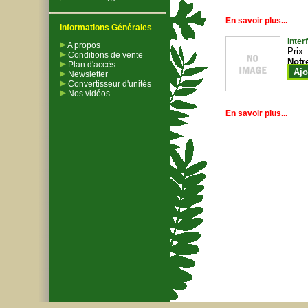
En savoir plus...
Informations Générales
Inter
A propos
Prix 
Conditions de vente
Notr
Plan d'accès
Ajo
Newsletter
Convertisseur d'unités
Nos vidéos
En savoir plus...