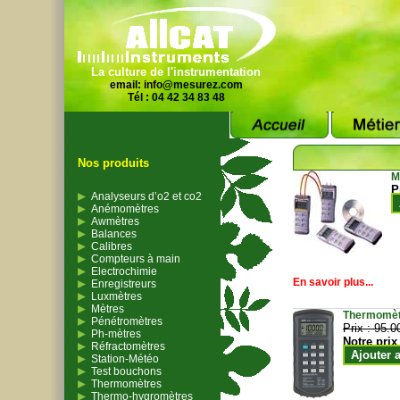
La culture de l'instrumentation
email:
info@mesurez.com
Tél : 04 42 34 83 48
Nos produits
M
P
Analyseurs d’o2 et co2
Anémomètres
Awmètres
Balances
Calibres
Compteurs à main
Electrochimie
En savoir plus...
Enregistreurs
Luxmètres
Mètres
Thermomètr
Pénétromètres
Prix :
95.0
Ph-mètres
Notre prix
Réfractomètres
Ajouter 
Station-Météo
Test bouchons
Thermomètres
Thermo-hygromètres