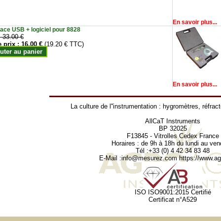
En savoir plus...
face USB + logiciel pour 8828
:
33.00 €
e prix :
16.00 €
(19.20 € TTC)
uter au panier
En savoir plus...
La culture de l''instrumentation :
hygromètres
,
réfrac
AllCaT Instruments
BP 32025
F13845 - Vitrolles Cedex France
Horaires : de 9h à 18h du lundi au ven
Tél :+33 (0) 4 42 34 83 48
E-Mail :
info@mesurez.com
https://www.agr
ISO ISO9001:2015 Certifié
Certificat n°A529