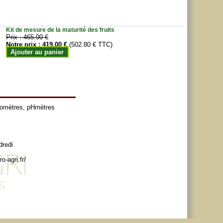
Kit de mesure de la maturité des fruits
Prix :
465.00 €
Notre prix :
419.00 €
(502.80 € TTC)
Ajouter au panier
tomètres
,
pHmètres
dredi
o-agri.fr/