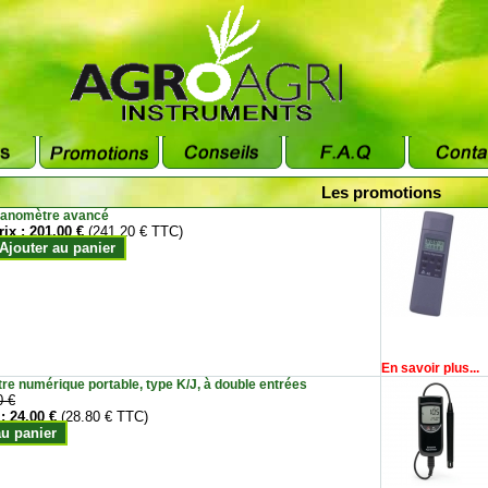
Les promotions
anomètre avancé
rix :
201.00 €
(241.20 € TTC)
Ajouter au panier
En savoir plus...
e numérique portable, type K/J, à double entrées
0 €
 :
24.00 €
(28.80 € TTC)
au panier