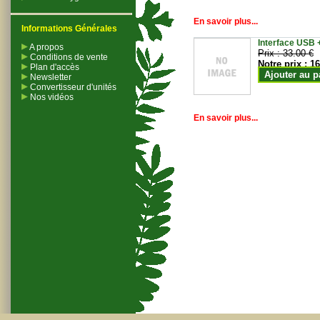
En savoir plus...
Informations Générales
Interface USB +
A propos
Prix :
33.00 €
Conditions de vente
Notre prix :
16
Plan d'accès
Ajouter au p
Newsletter
Convertisseur d'unités
Nos vidéos
En savoir plus...