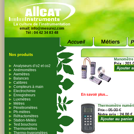
La culture de l'instrumentation
email:
info@mesurez.com
Tél : 04 42 34 83 48
Nos produits
Manomètre
Prix :
201.
Analyseurs d’o2 et co2
Ajouter a
Anémomètres
Awmètres
Balances
Calibres
Compteurs à main
Electrochimie
En savoir plus...
Enregistreurs
Luxmètres
Mètres
Thermomètre numériqu
Pénétromètres
Prix :
95.00 €
Ph-mètres
Notre prix :
24.00 €
Réfractomètres
Ajouter au panier
Station-Météo
Test bouchons
Thermomètres
Thermo-hygromètres