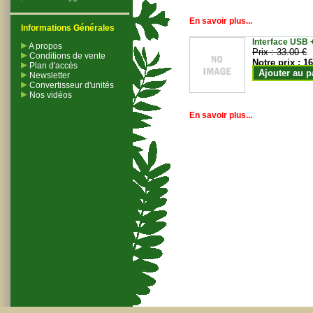
En savoir plus...
Informations Générales
Interface USB +
A propos
Prix :
33.00 €
Conditions de vente
Notre prix :
16
Plan d'accès
Ajouter au p
Newsletter
Convertisseur d'unités
Nos vidéos
En savoir plus...