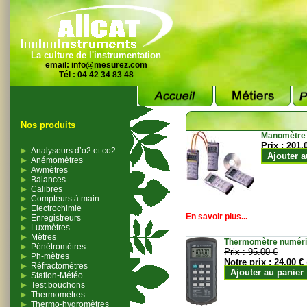
La culture de l'instrumentation
email:
info@mesurez.com
Tél : 04 42 34 83 48
Nos produits
Manomètre
Prix :
201.
Analyseurs d’o2 et co2
Ajouter a
Anémomètres
Awmètres
Balances
Calibres
Compteurs à main
Electrochimie
En savoir plus...
Enregistreurs
Luxmètres
Mètres
Thermomètre numériqu
Pénétromètres
Prix :
95.00 €
Ph-mètres
Notre prix :
24.00 €
Réfractomètres
Ajouter au panier
Station-Météo
Test bouchons
Thermomètres
Thermo-hygromètres