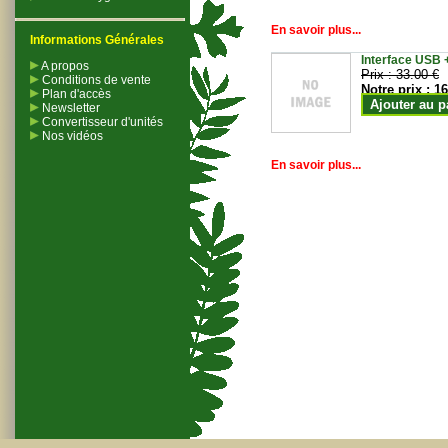
En savoir plus...
Informations Générales
Interface USB +
A propos
Prix :
33.00 €
Conditions de vente
Notre prix :
16
Plan d'accès
Ajouter au p
Newsletter
Convertisseur d'unités
Nos vidéos
En savoir plus...