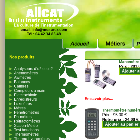
La culture de l'instrumentation
email:
info@mesurez.com
Tél : 04 42 34 83 48
Nos produits
Manomètre
Prix :
201.
Analyseurs d’o2 et co2
Ajouter a
Anémomètres
Awmètres
Balances
Calibres
Compteurs à main
Electrochimie
En savoir plus...
Enregistreurs
Luxmètres
Mètres
Thermomètre numériqu
Pénétromètres
Prix :
95.00 €
Ph-mètres
Notre prix :
24.00 €
Réfractomètres
Ajouter au panier
Station-Météo
Test bouchons
Thermomètres
Thermo-hygromètres