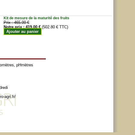
Kit de mesure de la maturité des fruits
Prix :
465.00 €
Notre prix :
419.00 €
(502.80 € TTC)
Ajouter au panier
tomètres
,
pHmètres
dredi
o-agri.fr/