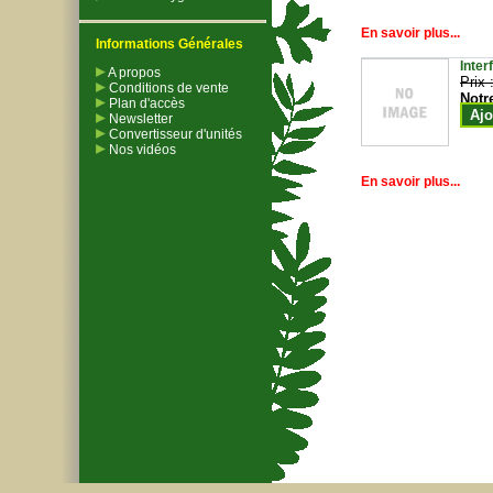
En savoir plus...
Informations Générales
Inter
A propos
Prix 
Conditions de vente
Notr
Plan d'accès
Ajo
Newsletter
Convertisseur d'unités
Nos vidéos
En savoir plus...