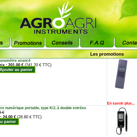
Les promotions
anomètre avancé
rix :
201.00 €
(241.20 € TTC)
Ajouter au panier
En savoir plus...
e numérique portable, type K/J, à double entrées
0 €
 :
24.00 €
(28.80 € TTC)
au panier