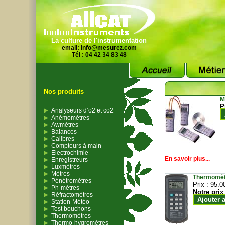
La culture de l'instrumentation
email:
info@mesurez.com
Tél : 04 42 34 83 48
Nos produits
M
P
Analyseurs d’o2 et co2
Anémomètres
Awmètres
Balances
Calibres
Compteurs à main
Electrochimie
En savoir plus...
Enregistreurs
Luxmètres
Mètres
Thermomètr
Pénétromètres
Prix :
95.0
Ph-mètres
Notre prix
Réfractomètres
Ajouter 
Station-Météo
Test bouchons
Thermomètres
Thermo-hygromètres