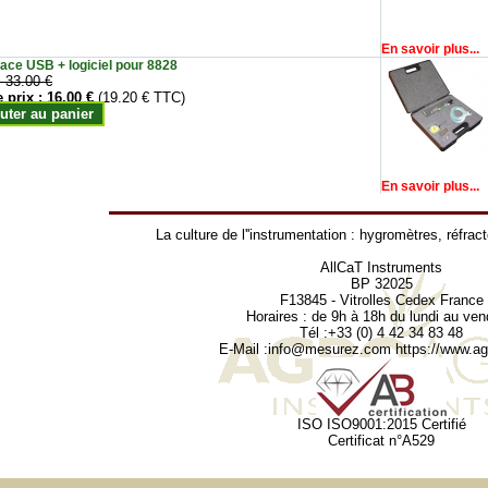
En savoir plus...
face USB + logiciel pour 8828
:
33.00 €
e prix :
16.00 €
(19.20 € TTC)
uter au panier
En savoir plus...
La culture de l''instrumentation :
hygromètres
,
réfrac
AllCaT Instruments
BP 32025
F13845 - Vitrolles Cedex France
Horaires : de 9h à 18h du lundi au ven
Tél :+33 (0) 4 42 34 83 48
E-Mail :
info@mesurez.com
https://www.agr
ISO ISO9001:2015 Certifié
Certificat n°A529