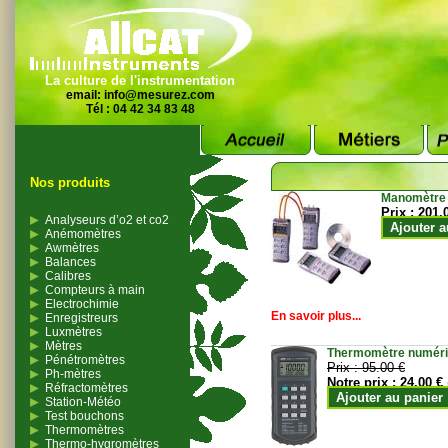
La culture de l'instrumentation
email:
info@mesurez.com
Tél : 04 42 34 83 48
Nos produits
Manomètre
Prix :
201.
Analyseurs d’o2 et co2
Ajouter a
Anémomètres
Awmètres
Balances
Calibres
Compteurs à main
Electrochimie
En savoir plus...
Enregistreurs
Luxmètres
Mètres
Thermomètre numériqu
Pénétromètres
Prix :
95.00 €
Ph-mètres
Notre prix :
24.00 €
Réfractomètres
Ajouter au panier
Station-Météo
Test bouchons
Thermomètres
Thermo-hygromètres