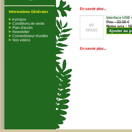
En savoir plus...
Informations Générales
Interface USB +
A propos
Prix :
33.00 €
Conditions de vente
Notre prix :
16
Plan d'accès
Ajouter au p
Newsletter
Convertisseur d'unités
Nos vidéos
En savoir plus...