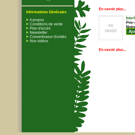
En savoir plus...
Informations Générales
Inter
A propos
Prix 
Conditions de vente
Notr
Plan d'accès
Ajo
Newsletter
Convertisseur d'unités
Nos vidéos
En savoir plus...