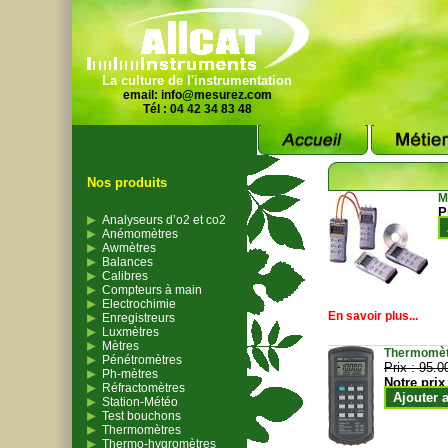
La culture de l'instrumentation
email:
info@mesurez.com
Tél : 04 42 34 83 48
Nos produits
M
P
Analyseurs d’o2 et co2
Anémomètres
Awmètres
Balances
Calibres
Compteurs à main
Electrochimie
En savoir plus...
Enregistreurs
Luxmètres
Mètres
Thermomètr
Pénétromètres
Prix :
95.0
Ph-mètres
Notre prix
Réfractomètres
Ajouter 
Station-Météo
Test bouchons
Thermomètres
Thermo-hygromètres