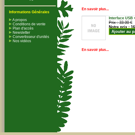
En savoir plus...
Informations Générales
Interface USB +
A propos
Prix :
33.00 €
Conditions de vente
Notre prix :
16
Plan d'accès
Ajouter au p
Newsletter
Convertisseur d'unités
Nos vidéos
En savoir plus...