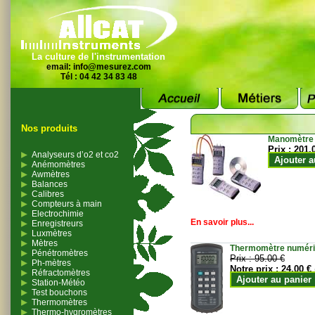
La culture de l'instrumentation
email:
info@mesurez.com
Tél : 04 42 34 83 48
Nos produits
Manomètre
Prix :
201.
Analyseurs d’o2 et co2
Ajouter a
Anémomètres
Awmètres
Balances
Calibres
Compteurs à main
Electrochimie
En savoir plus...
Enregistreurs
Luxmètres
Mètres
Thermomètre numériqu
Pénétromètres
Prix :
95.00 €
Ph-mètres
Notre prix :
24.00 €
Réfractomètres
Ajouter au panier
Station-Météo
Test bouchons
Thermomètres
Thermo-hygromètres