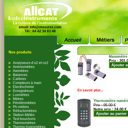
La culture de l'instrumentation
email:
info@mesurez.com
Tél : 04 42 34 83 48
Nos produits
Manomètre
Prix :
201.
Analyseurs d’o2 et co2
Ajouter a
Anémomètres
Awmètres
Balances
Calibres
Compteurs à main
Electrochimie
En savoir plus...
Enregistreurs
Luxmètres
Mètres
Thermomètre numériqu
Pénétromètres
Prix :
95.00 €
Ph-mètres
Notre prix :
24.00 €
Réfractomètres
Ajouter au panier
Station-Météo
Test bouchons
Thermomètres
Thermo-hygromètres