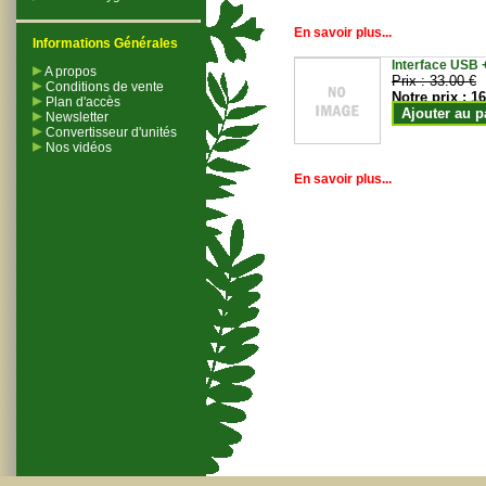
En savoir plus...
Informations Générales
Interface USB +
A propos
Prix :
33.00 €
Conditions de vente
Notre prix :
16
Plan d'accès
Ajouter au p
Newsletter
Convertisseur d'unités
Nos vidéos
En savoir plus...