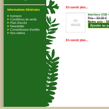
En savoir plus...
Informations Générales
Interface USB +
A propos
Prix :
33.00 €
Conditions de vente
Notre prix :
16
Plan d'accès
Ajouter au p
Newsletter
Convertisseur d'unités
Nos vidéos
En savoir plus...