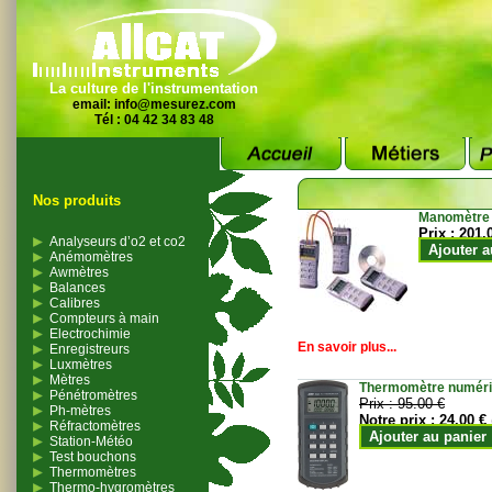
La culture de l'instrumentation
email:
info@mesurez.com
Tél : 04 42 34 83 48
Nos produits
Manomètre
Prix :
201.
Analyseurs d’o2 et co2
Ajouter a
Anémomètres
Awmètres
Balances
Calibres
Compteurs à main
Electrochimie
En savoir plus...
Enregistreurs
Luxmètres
Mètres
Thermomètre numériqu
Pénétromètres
Prix :
95.00 €
Ph-mètres
Notre prix :
24.00 €
Réfractomètres
Ajouter au panier
Station-Météo
Test bouchons
Thermomètres
Thermo-hygromètres