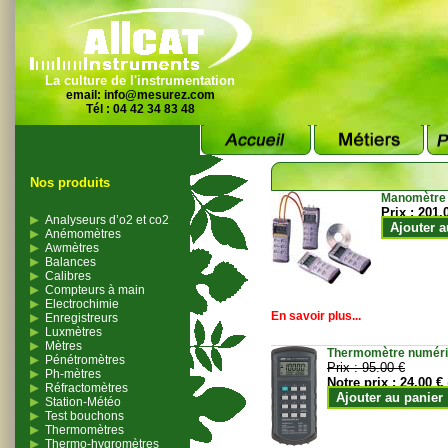
La culture de l'instrumentation
email:
info@mesurez.com
Tél : 04 42 34 83 48
Nos produits
Manomètre
Prix :
201.
Analyseurs d’o2 et co2
Ajouter a
Anémomètres
Awmètres
Balances
Calibres
Compteurs à main
Electrochimie
En savoir plus...
Enregistreurs
Luxmètres
Mètres
Thermomètre numériqu
Pénétromètres
Prix :
95.00 €
Ph-mètres
Notre prix :
24.00 €
Réfractomètres
Ajouter au panier
Station-Météo
Test bouchons
Thermomètres
Thermo-hygromètres