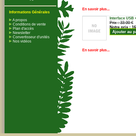
En savoir plus...
Informations Générales
Interface USB +
A propos
Prix :
33.00 €
Conditions de vente
Notre prix :
16
Plan d'accès
Ajouter au p
Newsletter
Convertisseur d'unités
Nos vidéos
En savoir plus...