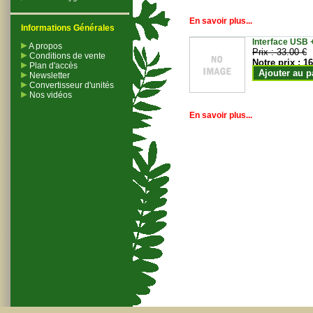
En savoir plus...
Informations Générales
Interface USB +
A propos
Prix :
33.00 €
Conditions de vente
Notre prix :
16
Plan d'accès
Ajouter au p
Newsletter
Convertisseur d'unités
Nos vidéos
En savoir plus...