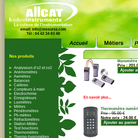
La culture de l'instrumentation
email:
info@mesurez.com
Tél : 04 42 34 83 48
Nos produits
Manomètre
Prix :
201.
Analyseurs d’o2 et co2
Ajouter a
Anémomètres
Awmètres
Balances
Calibres
Compteurs à main
Electrochimie
En savoir plus...
Enregistreurs
Luxmètres
Mètres
Thermomètre numériqu
Pénétromètres
Prix :
95.00 €
Ph-mètres
Notre prix :
24.00 €
Réfractomètres
Ajouter au panier
Station-Météo
Test bouchons
Thermomètres
Thermo-hygromètres