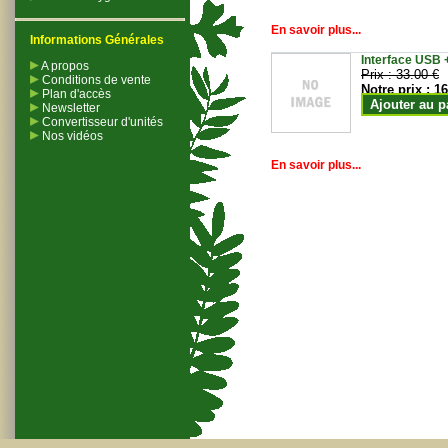
En savoir plus...
Informations Générales
Interface USB +
A propos
Prix :
33.00 €
Conditions de vente
Notre prix :
16
Plan d'accès
Ajouter au p
Newsletter
Convertisseur d'unités
Nos vidéos
En savoir plus...