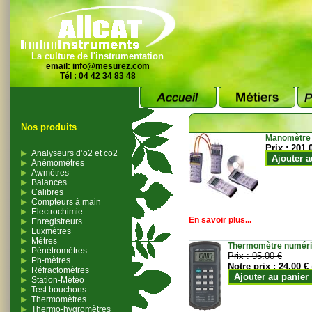
La culture de l'instrumentation
email:
info@mesurez.com
Tél : 04 42 34 83 48
Nos produits
Manomètre
Prix :
201.
Analyseurs d’o2 et co2
Ajouter a
Anémomètres
Awmètres
Balances
Calibres
Compteurs à main
Electrochimie
En savoir plus...
Enregistreurs
Luxmètres
Mètres
Thermomètre numériqu
Pénétromètres
Prix :
95.00 €
Ph-mètres
Notre prix :
24.00 €
Réfractomètres
Ajouter au panier
Station-Météo
Test bouchons
Thermomètres
Thermo-hygromètres