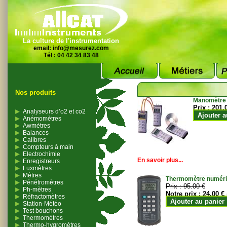
La culture de l'instrumentation
email:
info@mesurez.com
Tél : 04 42 34 83 48
Nos produits
Manomètre
Prix :
201.
Analyseurs d’o2 et co2
Ajouter a
Anémomètres
Awmètres
Balances
Calibres
Compteurs à main
Electrochimie
En savoir plus...
Enregistreurs
Luxmètres
Mètres
Thermomètre numériqu
Pénétromètres
Prix :
95.00 €
Ph-mètres
Notre prix :
24.00 €
Réfractomètres
Ajouter au panier
Station-Météo
Test bouchons
Thermomètres
Thermo-hygromètres