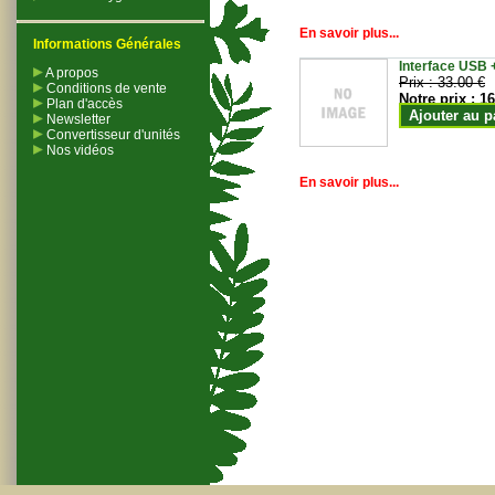
En savoir plus...
Informations Générales
Interface USB +
A propos
Prix :
33.00 €
Conditions de vente
Notre prix :
16
Plan d'accès
Ajouter au p
Newsletter
Convertisseur d'unités
Nos vidéos
En savoir plus...