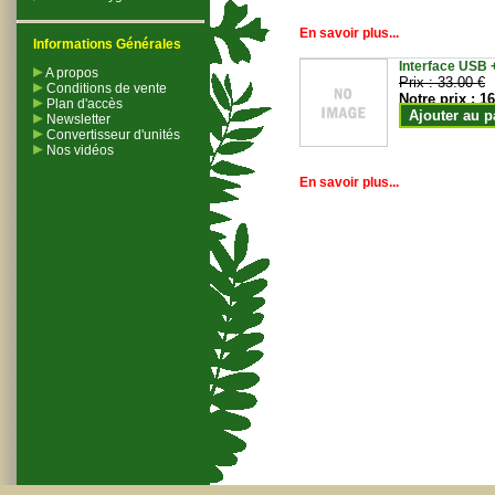
En savoir plus...
Informations Générales
Interface USB +
A propos
Prix :
33.00 €
Conditions de vente
Notre prix :
16
Plan d'accès
Ajouter au p
Newsletter
Convertisseur d'unités
Nos vidéos
En savoir plus...