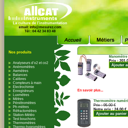
La culture de l'instrumentation
email:
info@mesurez.com
Tél : 04 42 34 83 48
Nos produits
Manomètre
Prix :
201.
Analyseurs d’o2 et co2
Ajouter a
Anémomètres
Awmètres
Balances
Calibres
Compteurs à main
Electrochimie
En savoir plus...
Enregistreurs
Luxmètres
Mètres
Thermomètre numériqu
Pénétromètres
Prix :
95.00 €
Ph-mètres
Notre prix :
24.00 €
Réfractomètres
Ajouter au panier
Station-Météo
Test bouchons
Thermomètres
Thermo-hygromètres