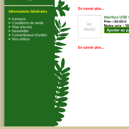
En savoir plus...
Informations Générales
Interface USB +
A propos
Prix :
33.00 €
Conditions de vente
Notre prix :
16
Plan d'accès
Ajouter au p
Newsletter
Convertisseur d'unités
Nos vidéos
En savoir plus...