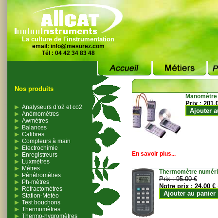
La culture de l'instrumentation
email:
info@mesurez.com
Tél : 04 42 34 83 48
Nos produits
Manomètre
Prix :
201.
Analyseurs d’o2 et co2
Ajouter a
Anémomètres
Awmètres
Balances
Calibres
Compteurs à main
Electrochimie
En savoir plus...
Enregistreurs
Luxmètres
Mètres
Thermomètre numériqu
Pénétromètres
Prix :
95.00 €
Ph-mètres
Notre prix :
24.00 €
Réfractomètres
Ajouter au panier
Station-Météo
Test bouchons
Thermomètres
Thermo-hygromètres