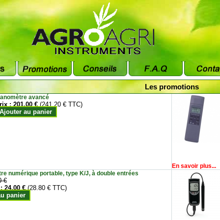
Les promotions
anomètre avancé
rix :
201.00 €
(241.20 € TTC)
Ajouter au panier
En savoir plus...
e numérique portable, type K/J, à double entrées
0 €
 :
24.00 €
(28.80 € TTC)
au panier