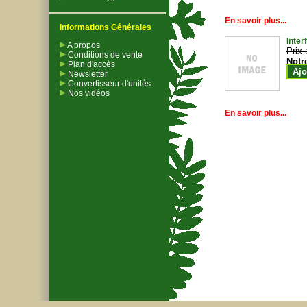
En savoir plus...
Informations Générales
Inter
A propos
Prix 
Conditions de vente
Notr
Plan d'accès
Ajo
Newsletter
Convertisseur d'unités
Nos vidéos
En savoir plus...