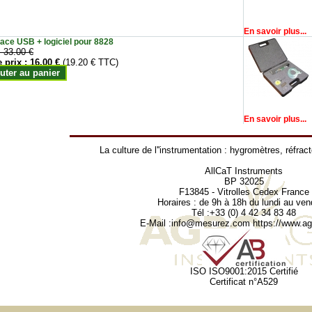
En savoir plus...
face USB + logiciel pour 8828
:
33.00 €
e prix :
16.00 €
(19.20 € TTC)
uter au panier
En savoir plus...
La culture de l''instrumentation :
hygromètres
,
réfrac
AllCaT Instruments
BP 32025
F13845 - Vitrolles Cedex France
Horaires : de 9h à 18h du lundi au ven
Tél :+33 (0) 4 42 34 83 48
E-Mail :
info@mesurez.com
https://www.agr
ISO ISO9001:2015 Certifié
Certificat n°A529