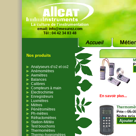
La culture de l'instrumentation
email:
info@mesurez.com
Tél : 04 42 34 83 48
Nos produits
M
P
Analyseurs d’o2 et co2
Anémomètres
Awmètres
Balances
Calibres
Compteurs à main
Electrochimie
En savoir plus...
Enregistreurs
Luxmètres
Mètres
Thermomètr
Pénétromètres
Prix :
95.0
Ph-mètres
Notre prix
Réfractomètres
Ajouter 
Station-Météo
Test bouchons
Thermomètres
Thermo-hygromètres