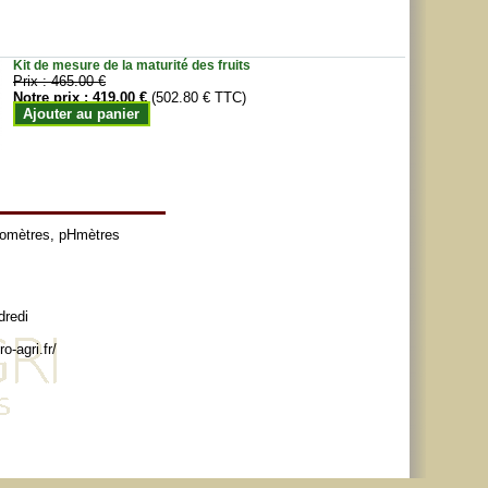
Kit de mesure de la maturité des fruits
Prix :
465.00 €
Notre prix :
419.00 €
(502.80 € TTC)
Ajouter au panier
tomètres
,
pHmètres
dredi
o-agri.fr/