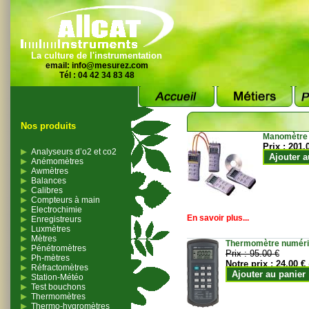
La culture de l'instrumentation
email:
info@mesurez.com
Tél : 04 42 34 83 48
Nos produits
Manomètre
Prix :
201.
Analyseurs d’o2 et co2
Ajouter a
Anémomètres
Awmètres
Balances
Calibres
Compteurs à main
Electrochimie
En savoir plus...
Enregistreurs
Luxmètres
Mètres
Thermomètre numériqu
Pénétromètres
Prix :
95.00 €
Ph-mètres
Notre prix :
24.00 €
Réfractomètres
Ajouter au panier
Station-Météo
Test bouchons
Thermomètres
Thermo-hygromètres