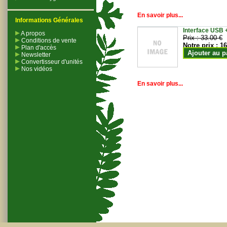
En savoir plus...
Informations Générales
Interface USB +
A propos
Prix :
33.00 €
Conditions de vente
Notre prix :
16
Plan d'accès
Ajouter au p
Newsletter
Convertisseur d'unités
Nos vidéos
En savoir plus...