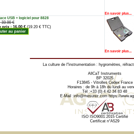
En savoir plus...
face USB + logiciel pour 8828
:
33.00 €
e prix :
16.00 €
(19.20 € TTC)
uter au panier
En savoir plus...
La culture de l''instrumentation :
hygromètres
,
réfrac
AllCaT Instruments
BP 32025
F13845 - Vitrolles Cedex France
Horaires : de 9h à 18h du lundi au ven
Tél :+33 (0) 4 42 34 83 48
E-Mail :
info@mesurez.com
https://www.agr
ISO ISO9001:2015 Certifié
Certificat n°A529