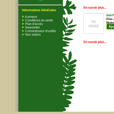
En savoir plus...
Informations Générales
Inter
A propos
Prix 
Conditions de vente
Notr
Plan d'accès
Ajo
Newsletter
Convertisseur d'unités
Nos vidéos
En savoir plus...