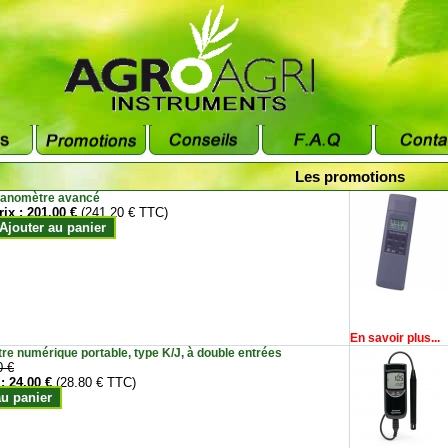
Les promotions
anomètre avancé
rix :
201.00 €
(241.20 € TTC)
Ajouter au panier
En savoir plus...
e numérique portable, type K/J, à double entrées
0 €
 :
24.00 €
(28.80 € TTC)
au panier