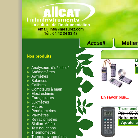
La culture de l'instrumentation
email:
info@mesurez.com
Tél : 04 42 34 83 48
Nos produits
M
P
Analyseurs d’o2 et co2
Anémomètres
Awmètres
Balances
Calibres
Compteurs à main
Electrochimie
En savoir plus...
Enregistreurs
Luxmètres
Mètres
Thermomètr
Pénétromètres
Prix :
95.0
Ph-mètres
Notre prix
Réfractomètres
Ajouter 
Station-Météo
Test bouchons
Thermomètres
Thermo-hygromètres