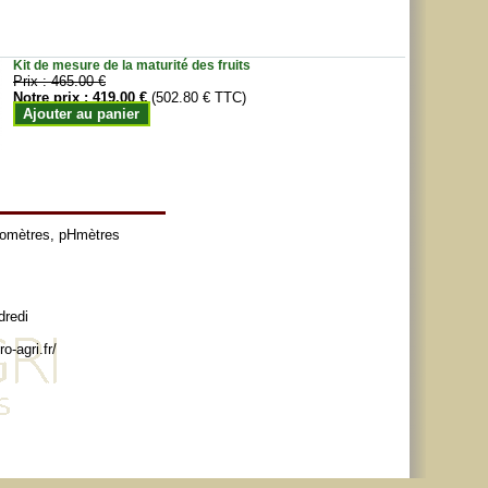
Kit de mesure de la maturité des fruits
Prix :
465.00 €
Notre prix :
419.00 €
(502.80 € TTC)
Ajouter au panier
tomètres
,
pHmètres
dredi
o-agri.fr/