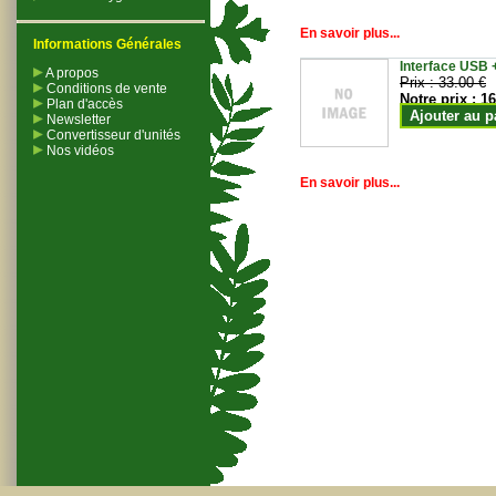
En savoir plus...
Informations Générales
Interface USB +
A propos
Prix :
33.00 €
Conditions de vente
Notre prix :
16
Plan d'accès
Ajouter au p
Newsletter
Convertisseur d'unités
Nos vidéos
En savoir plus...