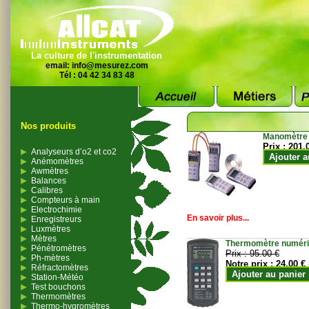
La culture de l'instrumentation
email:
info@mesurez.com
Tél : 04 42 34 83 48
Nos produits
Manomètre
Prix :
201.
Analyseurs d’o2 et co2
Ajouter a
Anémomètres
Awmètres
Balances
Calibres
Compteurs à main
Electrochimie
En savoir plus...
Enregistreurs
Luxmètres
Mètres
Thermomètre numériqu
Pénétromètres
Prix :
95.00 €
Ph-mètres
Notre prix :
24.00 €
Réfractomètres
Ajouter au panier
Station-Météo
Test bouchons
Thermomètres
Thermo-hygromètres