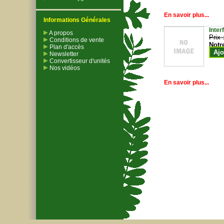
En savoir plus...
Informations Générales
Inter
A propos
Prix 
Conditions de vente
Notr
Plan d'accès
Ajo
Newsletter
Convertisseur d'unités
Nos vidéos
En savoir plus...