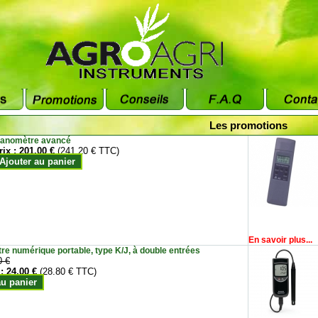
Les promotions
anomètre avancé
rix :
201.00 €
(241.20 € TTC)
Ajouter au panier
En savoir plus...
e numérique portable, type K/J, à double entrées
0 €
 :
24.00 €
(28.80 € TTC)
au panier