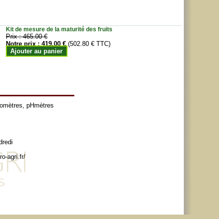
Kit de mesure de la maturité des fruits
Prix :
465.00 €
Notre prix :
419.00 €
(502.80 € TTC)
Ajouter au panier
tomètres
,
pHmètres
dredi
o-agri.fr/