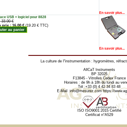
En savoir plus...
face USB + logiciel pour 8828
:
33.00 €
e prix :
16.00 €
(19.20 € TTC)
uter au panier
En savoir plus...
La culture de l''instrumentation :
hygromètres
,
réfrac
AllCaT Instruments
BP 32025
F13845 - Vitrolles Cedex France
Horaires : de 9h à 18h du lundi au ven
Tél :+33 (0) 4 42 34 83 48
E-Mail :
info@mesurez.com
https://www.agr
ISO ISO9001:2015 Certifié
Certificat n°A529