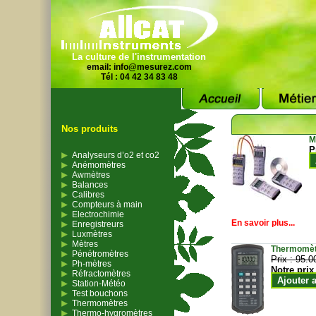
La culture de l'instrumentation
email:
info@mesurez.com
Tél : 04 42 34 83 48
Nos produits
M
P
Analyseurs d’o2 et co2
Anémomètres
Awmètres
Balances
Calibres
Compteurs à main
Electrochimie
En savoir plus...
Enregistreurs
Luxmètres
Mètres
Thermomètr
Pénétromètres
Prix :
95.0
Ph-mètres
Notre prix
Réfractomètres
Ajouter 
Station-Météo
Test bouchons
Thermomètres
Thermo-hygromètres