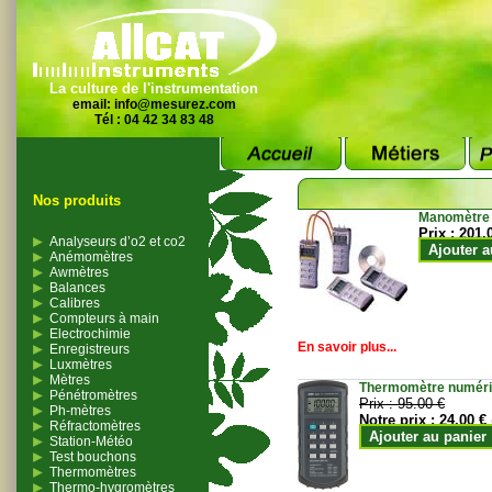
La culture de l'instrumentation
email:
info@mesurez.com
Tél : 04 42 34 83 48
Nos produits
Manomètre
Prix :
201.
Analyseurs d’o2 et co2
Ajouter a
Anémomètres
Awmètres
Balances
Calibres
Compteurs à main
Electrochimie
En savoir plus...
Enregistreurs
Luxmètres
Mètres
Thermomètre numériqu
Pénétromètres
Prix :
95.00 €
Ph-mètres
Notre prix :
24.00 €
Réfractomètres
Ajouter au panier
Station-Météo
Test bouchons
Thermomètres
Thermo-hygromètres