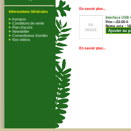
En savoir plus...
Informations Générales
Interface USB +
A propos
Prix :
33.00 €
Conditions de vente
Notre prix :
16
Plan d'accès
Ajouter au p
Newsletter
Convertisseur d'unités
Nos vidéos
En savoir plus...