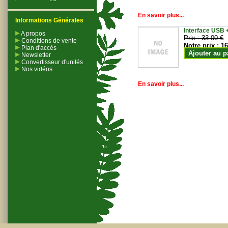
En savoir plus...
Informations Générales
Interface USB +
A propos
Prix :
33.00 €
Conditions de vente
Notre prix :
16
Plan d'accès
Ajouter au p
Newsletter
Convertisseur d'unités
Nos vidéos
En savoir plus...