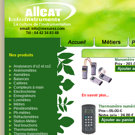
La culture de l'instrumentation
email:
info@mesurez.com
Tél : 04 42 34 83 48
Nos produits
Manomètre
Prix :
201.
Analyseurs d’o2 et co2
Ajouter a
Anémomètres
Awmètres
Balances
Calibres
Compteurs à main
Electrochimie
En savoir plus...
Enregistreurs
Luxmètres
Mètres
Thermomètre numériqu
Pénétromètres
Prix :
95.00 €
Ph-mètres
Notre prix :
24.00 €
Réfractomètres
Ajouter au panier
Station-Météo
Test bouchons
Thermomètres
Thermo-hygromètres