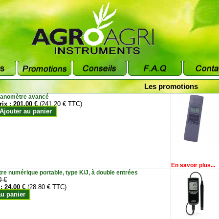
Les promotions
anomètre avancé
rix :
201.00 €
(241.20 € TTC)
Ajouter au panier
En savoir plus...
e numérique portable, type K/J, à double entrées
0 €
 :
24.00 €
(28.80 € TTC)
au panier