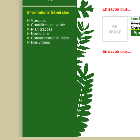
En savoir plus...
Informations Générales
Inter
A propos
Prix 
Conditions de vente
Notr
Plan d'accès
Ajo
Newsletter
Convertisseur d'unités
Nos vidéos
En savoir plus...