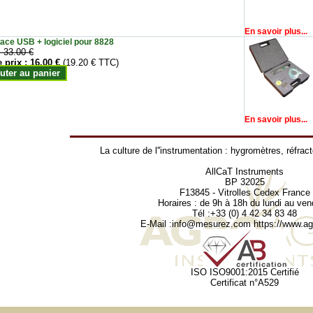
En savoir plus...
face USB + logiciel pour 8828
:
33.00 €
e prix :
16.00 €
(19.20 € TTC)
uter au panier
En savoir plus...
La culture de l''instrumentation :
hygromètres
,
réfrac
AllCaT Instruments
BP 32025
F13845 - Vitrolles Cedex France
Horaires : de 9h à 18h du lundi au ven
Tél :+33 (0) 4 42 34 83 48
E-Mail :
info@mesurez.com
https://www.agr
ISO ISO9001:2015 Certifié
Certificat n°A529