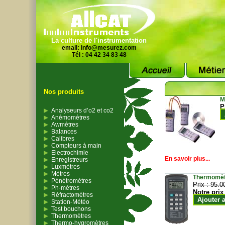
La culture de l'instrumentation
email:
info@mesurez.com
Tél : 04 42 34 83 48
Nos produits
M
P
Analyseurs d’o2 et co2
Anémomètres
Awmètres
Balances
Calibres
Compteurs à main
Electrochimie
En savoir plus...
Enregistreurs
Luxmètres
Mètres
Thermomètr
Pénétromètres
Prix :
95.0
Ph-mètres
Notre prix
Réfractomètres
Ajouter 
Station-Météo
Test bouchons
Thermomètres
Thermo-hygromètres