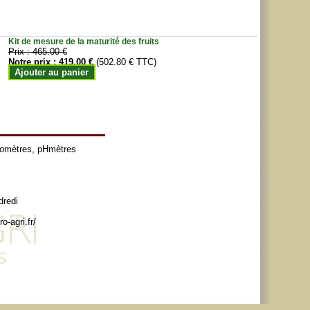
Kit de mesure de la maturité des fruits
Prix :
465.00 €
Notre prix :
419.00 €
(502.80 € TTC)
Ajouter au panier
tomètres
,
pHmètres
dredi
o-agri.fr/