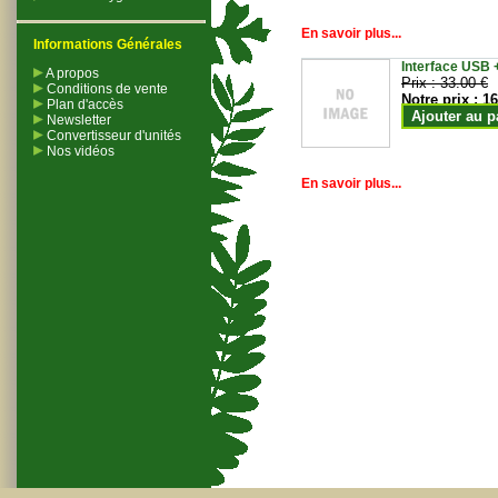
En savoir plus...
Informations Générales
Interface USB +
A propos
Prix :
33.00 €
Conditions de vente
Notre prix :
16
Plan d'accès
Ajouter au p
Newsletter
Convertisseur d'unités
Nos vidéos
En savoir plus...