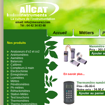
La culture de l'instrumentation
email:
info@mesurez.com
Tél : 04 42 34 83 48
Nos produits
Manomètre
Prix :
201.
Analyseurs d’o2 et co2
Ajouter a
Anémomètres
Awmètres
Balances
Calibres
Compteurs à main
Electrochimie
En savoir plus...
Enregistreurs
Luxmètres
Mètres
Thermomètre numériqu
Pénétromètres
Prix :
95.00 €
Ph-mètres
Notre prix :
24.00 €
Réfractomètres
Ajouter au panier
Station-Météo
Test bouchons
Thermomètres
Thermo-hygromètres