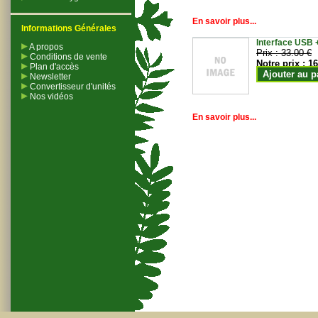
En savoir plus...
Informations Générales
Interface USB +
A propos
Prix :
33.00 €
Conditions de vente
Notre prix :
16
Plan d'accès
Ajouter au p
Newsletter
Convertisseur d'unités
Nos vidéos
En savoir plus...