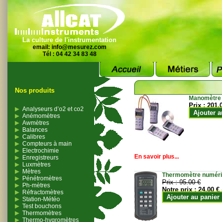
La culture de l'instrumentation
email:
info@mesurez.com
Tél : 04 42 34 83 48
Nos produits
Manomètre
Prix :
201.
Analyseurs d’o2 et co2
Ajouter a
Anémomètres
Awmètres
Balances
Calibres
Compteurs à main
Electrochimie
En savoir plus...
Enregistreurs
Luxmètres
Mètres
Thermomètre numériqu
Pénétromètres
Prix :
95.00 €
Ph-mètres
Notre prix :
24.00 €
Réfractomètres
Ajouter au panier
Station-Météo
Test bouchons
Thermomètres
Thermo-hygromètres