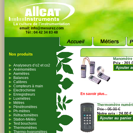
La culture de l'instrumentation
email:
info@mesurez.com
Tél : 04 42 34 83 48
Nos produits
Manomètre
Prix :
201.
Analyseurs d’o2 et co2
Ajouter a
Anémomètres
Awmètres
Balances
Calibres
Compteurs à main
Electrochimie
En savoir plus...
Enregistreurs
Luxmètres
Mètres
Thermomètre numériqu
Pénétromètres
Prix :
95.00 €
Ph-mètres
Notre prix :
24.00 €
Réfractomètres
Ajouter au panier
Station-Météo
Test bouchons
Thermomètres
Thermo-hygromètres