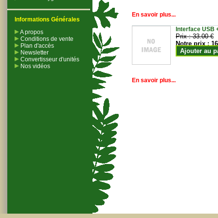
En savoir plus...
Informations Générales
Interface USB +
A propos
Prix :
33.00 €
Conditions de vente
Notre prix :
16
Plan d'accès
Ajouter au p
Newsletter
Convertisseur d'unités
Nos vidéos
En savoir plus...