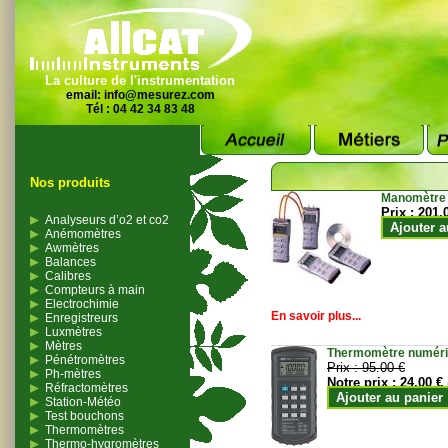
La culture de l'instrumentation
email:
info@mesurez.com
Tél : 04 42 34 83 48
Nos produits
Manomètre
Prix :
201.
Analyseurs d’o2 et co2
Ajouter a
Anémomètres
Awmètres
Balances
Calibres
Compteurs à main
Electrochimie
En savoir plus...
Enregistreurs
Luxmètres
Mètres
Thermomètre numériqu
Pénétromètres
Prix :
95.00 €
Ph-mètres
Notre prix :
24.00 €
Réfractomètres
Ajouter au panier
Station-Météo
Test bouchons
Thermomètres
Thermo-hygromètres