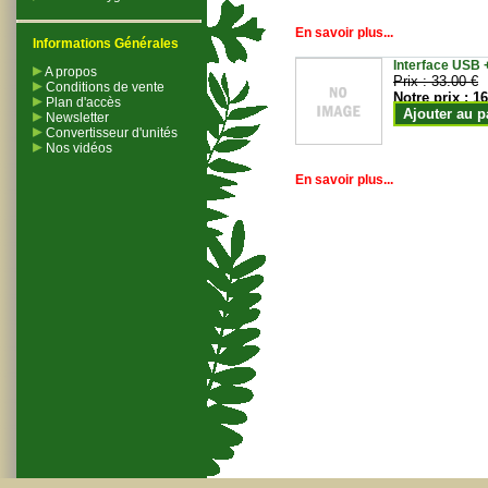
En savoir plus...
Informations Générales
Interface USB +
A propos
Prix :
33.00 €
Conditions de vente
Notre prix :
16
Plan d'accès
Ajouter au p
Newsletter
Convertisseur d'unités
Nos vidéos
En savoir plus...