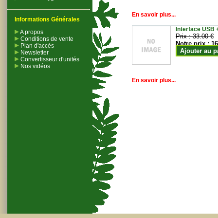
En savoir plus...
Informations Générales
Interface USB +
A propos
Prix :
33.00 €
Conditions de vente
Notre prix :
16
Plan d'accès
Ajouter au p
Newsletter
Convertisseur d'unités
Nos vidéos
En savoir plus...