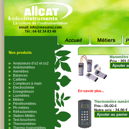
La culture de l'instrumentation
email:
info@mesurez.com
Tél : 04 42 34 83 48
Nos produits
Manomètre
Prix :
201.
Analyseurs d’o2 et co2
Ajouter a
Anémomètres
Awmètres
Balances
Calibres
Compteurs à main
Electrochimie
En savoir plus...
Enregistreurs
Luxmètres
Mètres
Thermomètre numériqu
Pénétromètres
Prix :
95.00 €
Ph-mètres
Notre prix :
24.00 €
Réfractomètres
Ajouter au panier
Station-Météo
Test bouchons
Thermomètres
Thermo-hygromètres