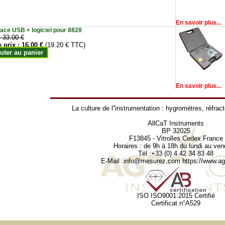
En savoir plus...
face USB + logiciel pour 8828
:
33.00 €
e prix :
16.00 €
(19.20 € TTC)
uter au panier
En savoir plus...
La culture de l''instrumentation :
hygromètres
,
réfrac
AllCaT Instruments
BP 32025
F13845 - Vitrolles Cedex France
Horaires : de 9h à 18h du lundi au ven
Tél :+33 (0) 4 42 34 83 48
E-Mail :
info@mesurez.com
https://www.agr
ISO ISO9001:2015 Certifié
Certificat n°A529