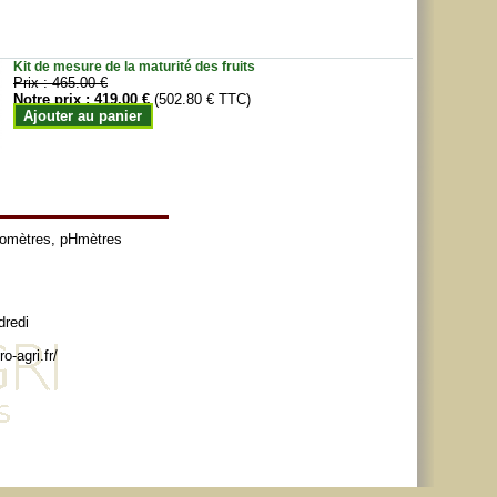
Kit de mesure de la maturité des fruits
Prix :
465.00 €
Notre prix :
419.00 €
(502.80 € TTC)
Ajouter au panier
tomètres
,
pHmètres
dredi
o-agri.fr/