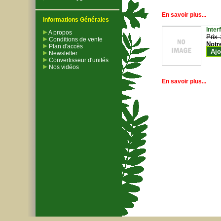
En savoir plus...
Informations Générales
Inter
A propos
Prix 
Conditions de vente
Notr
Plan d'accès
Ajo
Newsletter
Convertisseur d'unités
Nos vidéos
En savoir plus...