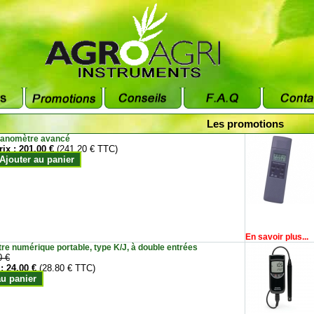
Les promotions
anomètre avancé
rix :
201.00 €
(241.20 € TTC)
Ajouter au panier
En savoir plus...
e numérique portable, type K/J, à double entrées
0 €
 :
24.00 €
(28.80 € TTC)
au panier