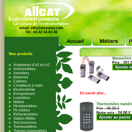
La culture de l'instrumentation
email:
info@mesurez.com
Tél : 04 42 34 83 48
Nos produits
Manomètre
Prix :
201.
Analyseurs d’o2 et co2
Ajouter a
Anémomètres
Awmètres
Balances
Calibres
Compteurs à main
Electrochimie
En savoir plus...
Enregistreurs
Luxmètres
Mètres
Thermomètre numériqu
Pénétromètres
Prix :
95.00 €
Ph-mètres
Notre prix :
24.00 €
Réfractomètres
Ajouter au panier
Station-Météo
Test bouchons
Thermomètres
Thermo-hygromètres