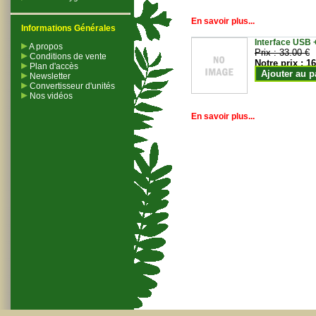
En savoir plus...
Informations Générales
Interface USB +
A propos
Prix :
33.00 €
Conditions de vente
Notre prix :
16
Plan d'accès
Ajouter au p
Newsletter
Convertisseur d'unités
Nos vidéos
En savoir plus...