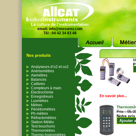
La culture de l'instrumentation
email:
info@mesurez.com
Tél : 04 42 34 83 48
Nos produits
M
P
Analyseurs d’o2 et co2
Anémomètres
Awmètres
Balances
Calibres
Compteurs à main
Electrochimie
En savoir plus...
Enregistreurs
Luxmètres
Mètres
Thermomètr
Pénétromètres
Prix :
95.0
Ph-mètres
Notre prix
Réfractomètres
Ajouter 
Station-Météo
Test bouchons
Thermomètres
Thermo-hygromètres