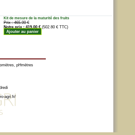
Kit de mesure de la maturité des fruits
Prix :
465.00 €
Notre prix :
419.00 €
(502.80 € TTC)
Ajouter au panier
tomètres
,
pHmètres
dredi
o-agri.fr/