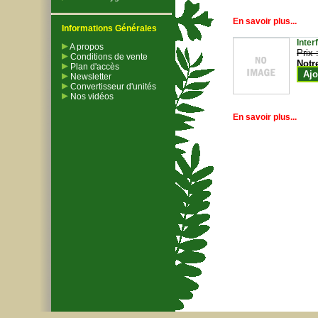
En savoir plus...
Informations Générales
Inter
A propos
Prix 
Conditions de vente
Notr
Plan d'accès
Ajo
Newsletter
Convertisseur d'unités
Nos vidéos
En savoir plus...