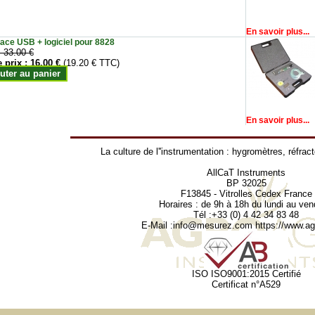
En savoir plus...
face USB + logiciel pour 8828
:
33.00 €
e prix :
16.00 €
(19.20 € TTC)
uter au panier
En savoir plus...
La culture de l''instrumentation :
hygromètres
,
réfrac
AllCaT Instruments
BP 32025
F13845 - Vitrolles Cedex France
Horaires : de 9h à 18h du lundi au ven
Tél :+33 (0) 4 42 34 83 48
E-Mail :
info@mesurez.com
https://www.agr
ISO ISO9001:2015 Certifié
Certificat n°A529