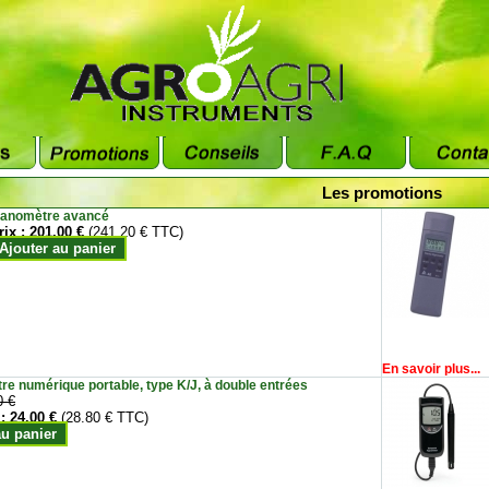
Les promotions
anomètre avancé
rix :
201.00 €
(241.20 € TTC)
Ajouter au panier
En savoir plus...
e numérique portable, type K/J, à double entrées
0 €
 :
24.00 €
(28.80 € TTC)
au panier