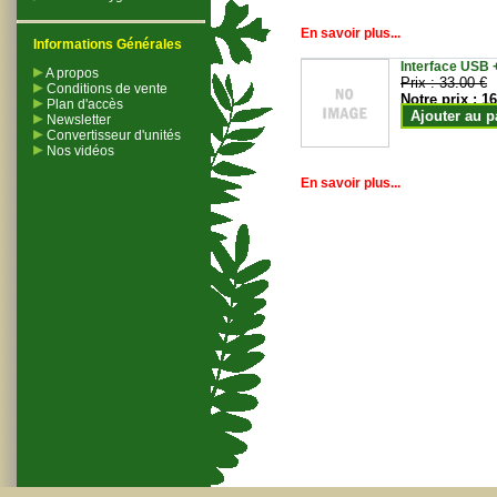
En savoir plus...
Informations Générales
Interface USB +
A propos
Prix :
33.00 €
Conditions de vente
Notre prix :
16
Plan d'accès
Ajouter au p
Newsletter
Convertisseur d'unités
Nos vidéos
En savoir plus...