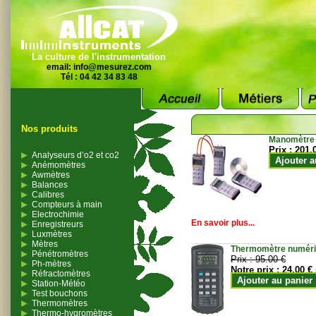
La culture de l'instrumentation
email:
info@mesurez.com
Tél : 04 42 34 83 48
Nos produits
Manomètre
Prix :
201.
Analyseurs d’o2 et co2
Ajouter a
Anémomètres
Awmètres
Balances
Calibres
Compteurs à main
Electrochimie
En savoir plus...
Enregistreurs
Luxmètres
Mètres
Thermomètre numériqu
Pénétromètres
Prix :
95.00 €
Ph-mètres
Notre prix :
24.00 €
Réfractomètres
Ajouter au panier
Station-Météo
Test bouchons
Thermomètres
Thermo-hygromètres