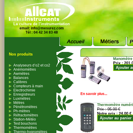
La culture de l'instrumentation
email:
info@mesurez.com
Tél : 04 42 34 83 48
Nos produits
Manomètre
Prix :
201.
Analyseurs d’o2 et co2
Ajouter a
Anémomètres
Awmètres
Balances
Calibres
Compteurs à main
Electrochimie
En savoir plus...
Enregistreurs
Luxmètres
Mètres
Thermomètre numériqu
Pénétromètres
Prix :
95.00 €
Ph-mètres
Notre prix :
24.00 €
Réfractomètres
Ajouter au panier
Station-Météo
Test bouchons
Thermomètres
Thermo-hygromètres