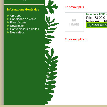
En savoir plus...
Informations Générales
Interface USB +
A propos
Prix :
33.00 €
Conditions de vente
Notre prix :
16
Plan d'accès
Ajouter au p
Newsletter
Convertisseur d'unités
Nos vidéos
En savoir plus...