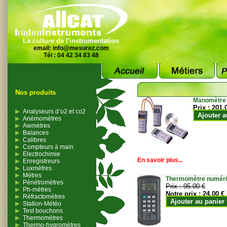
La culture de l'instrumentation
email:
info@mesurez.com
Tél : 04 42 34 83 48
Nos produits
Manomètre
Prix :
201.
Analyseurs d’o2 et co2
Ajouter a
Anémomètres
Awmètres
Balances
Calibres
Compteurs à main
Electrochimie
En savoir plus...
Enregistreurs
Luxmètres
Mètres
Thermomètre numériqu
Pénétromètres
Prix :
95.00 €
Ph-mètres
Notre prix :
24.00 €
Réfractomètres
Ajouter au panier
Station-Météo
Test bouchons
Thermomètres
Thermo-hygromètres