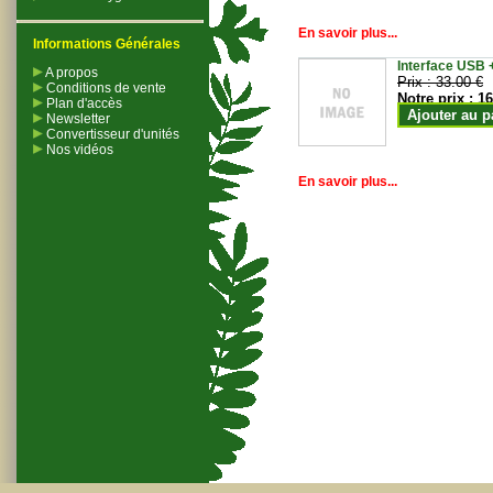
En savoir plus...
Informations Générales
Interface USB +
A propos
Prix :
33.00 €
Conditions de vente
Notre prix :
16
Plan d'accès
Ajouter au p
Newsletter
Convertisseur d'unités
Nos vidéos
En savoir plus...