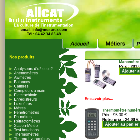
La culture de l'instrumentation
email:
info@mesurez.com
Tél : 04 42 34 83 48
Nos produits
Manomètre
Prix :
201.
Analyseurs d’o2 et co2
Ajouter a
Anémomètres
Awmètres
Balances
Calibres
Compteurs à main
Electrochimie
En savoir plus...
Enregistreurs
Luxmètres
Mètres
Thermomètre numériqu
Pénétromètres
Prix :
95.00 €
Ph-mètres
Notre prix :
24.00 €
Réfractomètres
Ajouter au panier
Station-Météo
Test bouchons
Thermomètres
Thermo-hygromètres