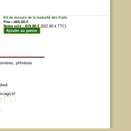
Kit de mesure de la maturité des fruits
Prix :
465.00 €
Notre prix :
419.00 €
(502.80 € TTC)
Ajouter au panier
tomètres
,
pHmètres
dredi
o-agri.fr/