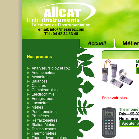
La culture de l'instrumentation
email:
info@mesurez.com
Tél : 04 42 34 83 48
Nos produits
M
P
Analyseurs d’o2 et co2
Anémomètres
Awmètres
Balances
Calibres
Compteurs à main
Electrochimie
En savoir plus...
Enregistreurs
Luxmètres
Mètres
Thermomètr
Pénétromètres
Prix :
95.0
Ph-mètres
Notre prix
Réfractomètres
Ajouter 
Station-Météo
Test bouchons
Thermomètres
Thermo-hygromètres