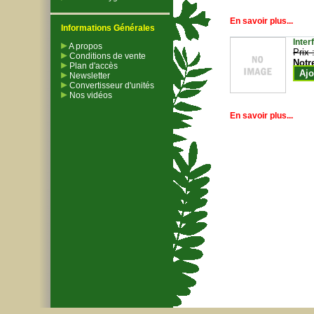
En savoir plus...
Informations Générales
Inter
A propos
Prix 
Conditions de vente
Notr
Plan d'accès
Ajo
Newsletter
Convertisseur d'unités
Nos vidéos
En savoir plus...