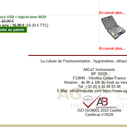
En savoir plus...
face USB + logiciel pour 8828
:
33.00 €
e prix :
16.00 €
(19.20 € TTC)
uter au panier
En savoir plus...
La culture de l''instrumentation :
hygromètres
,
réfrac
AllCaT Instruments
BP 32025
F13845 - Vitrolles Cedex France
Horaires : de 9h à 18h du lundi au ven
Tél :+33 (0) 4 42 34 83 48
E-Mail :
info@mesurez.com
https://www.agr
ISO ISO9001:2015 Certifié
Certificat n°A529