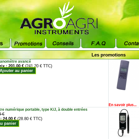
Les promotions
anomètre avancé
rix :
201.00 €
(241.20 € TTC)
Ajouter au panier
En savoir plus...
e numérique portable, type K/J, à double entrées
0 €
 :
24.00 €
(28.80 € TTC)
au panier