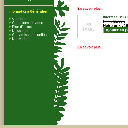
En savoir plus...
Informations Générales
Interface USB +
A propos
Prix :
33.00 €
Conditions de vente
Notre prix :
16
Plan d'accès
Ajouter au p
Newsletter
Convertisseur d'unités
Nos vidéos
En savoir plus...