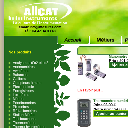
La culture de l'instrumentation
email:
info@mesurez.com
Tél : 04 42 34 83 48
Nos produits
Manomètre
Prix :
201.
Analyseurs d’o2 et co2
Ajouter a
Anémomètres
Awmètres
Balances
Calibres
Compteurs à main
Electrochimie
En savoir plus...
Enregistreurs
Luxmètres
Mètres
Thermomètre numériqu
Pénétromètres
Prix :
95.00 €
Ph-mètres
Notre prix :
24.00 €
Réfractomètres
Ajouter au panier
Station-Météo
Test bouchons
Thermomètres
Thermo-hygromètres