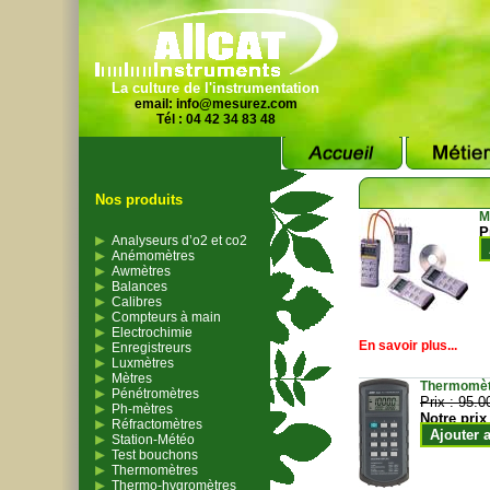
La culture de l'instrumentation
email:
info@mesurez.com
Tél : 04 42 34 83 48
Nos produits
M
P
Analyseurs d’o2 et co2
Anémomètres
Awmètres
Balances
Calibres
Compteurs à main
Electrochimie
En savoir plus...
Enregistreurs
Luxmètres
Mètres
Thermomètr
Pénétromètres
Prix :
95.0
Ph-mètres
Notre prix
Réfractomètres
Ajouter 
Station-Météo
Test bouchons
Thermomètres
Thermo-hygromètres