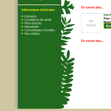
En savoir plus...
Informations Générales
Inter
A propos
Prix 
Conditions de vente
Notr
Plan d'accès
Ajo
Newsletter
Convertisseur d'unités
Nos vidéos
En savoir plus...