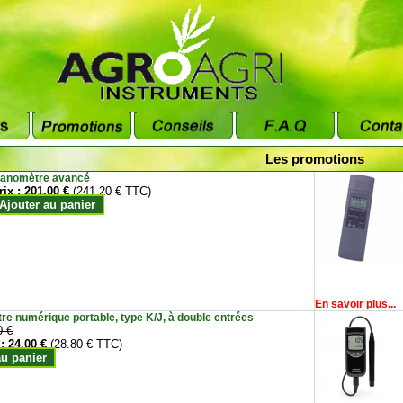
Les promotions
anomètre avancé
rix :
201.00 €
(241.20 € TTC)
Ajouter au panier
En savoir plus...
e numérique portable, type K/J, à double entrées
0 €
 :
24.00 €
(28.80 € TTC)
au panier