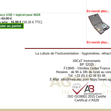
En savoir plus...
face USB + logiciel pour 8828
:
33.00 €
e prix :
16.00 €
(19.20 € TTC)
uter au panier
En savoir plus...
La culture de l''instrumentation :
hygromètres
,
réfrac
AllCaT Instruments
BP 32025
F13845 - Vitrolles Cedex France
Horaires : de 9h à 18h du lundi au ven
Tél :+33 (0) 4 42 34 83 48
E-Mail :
info@mesurez.com
https://www.agr
ISO ISO9001:2015 Certifié
Certificat n°A529