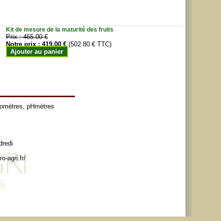
Kit de mesure de la maturité des fruits
Prix :
465.00 €
Notre prix :
419.00 €
(502.80 € TTC)
Ajouter au panier
tomètres
,
pHmètres
dredi
o-agri.fr/